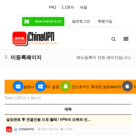
FAQ
1:1문의
새글
일반로그인
회원가입
Toggl
navig
미등록페이지
메뉴등록이 안된 페이지입니다.
설명서
PC 설정
안드로이드 휴대폰 설정(ikev2)
Total 2,297건
1 페이지
제목
설정완료 후 연결안됨 으로 뜰때 / VPN의 오해와 진…
CHINAVPN
2017.02.24
2,790