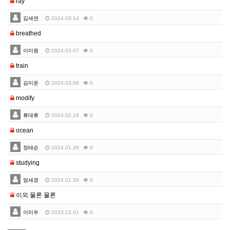
ray
김세연
2024.03.14
0
breathed
이미원
2024.03.07
0
train
김미운
2024.03.06
0
modify
류대류
2024.02.18
0
ocean
정태순
2024.01.26
0
studying
엄세경
2024.01.20
0
이외 물론 물론
이미우
2023.12.01
0