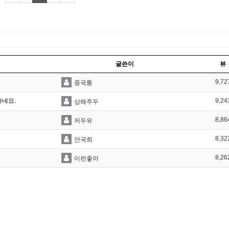
글쓴이
뷰
9,72
중국통
하네요.
9,24
상해주두
8,86
저두유
8,32
안국희
8,26
이런좋아