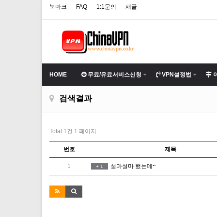
북마크
FAQ
1:1문의
새글
HOME
무료/유료서비스신청
VPN설정법
검색결과
Total 1건
1 페이지
번호
제목
1
설마설마 했는데~
+
1