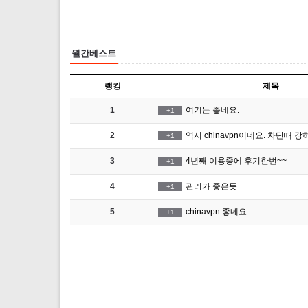
월간베스트
랭킹
제목
1
여기는 좋네요.
+1
2
역시 chinavpn이네요. 차단때 강
+1
3
4년째 이용중에 후기한번~~
+1
4
관리가 좋은듯
+1
5
chinavpn 좋네요.
+1