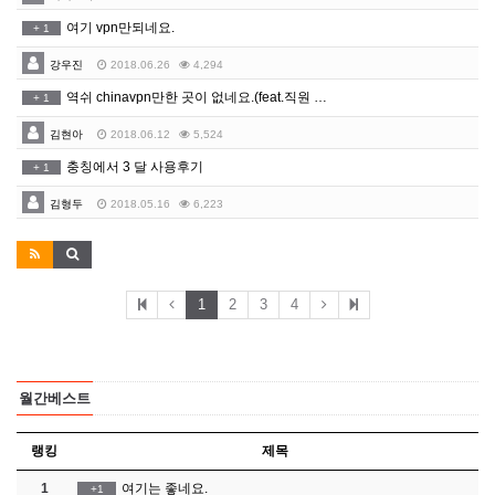
여기 vpn만되네요.
+
1
강우진
2018.06.26
4,294
역쉬 chinavpn만한 곳이 없네요.(feat.직원 …
+
1
김현아
2018.06.12
5,524
충칭에서 3 달 사용후기
+
1
김형두
2018.05.16
6,223
1
2
3
4
월간베스트
랭킹
제목
1
여기는 좋네요.
+1