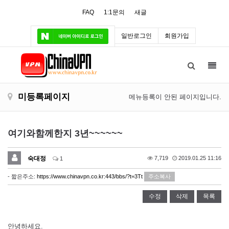
FAQ
1:1문의
새글
일반로그인
회원가입
Toggl
navig
미등록페이지
메뉴등록이 안된 페이지입니다.
여기와함께한지 3년~~~~~~
숙대정
7,719
2019.01.25 11:16
1
- 짧은주소:
https://www.chinavpn.co.kr:443/bbs/?t=3Tt
주소복사
수정
삭제
목록
안녕하세요.