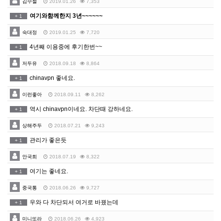
김수철
2019.01.26
7,353
여기와함께한지 3년~~~~~~
+
1
숙대정
2019.01.25
7,720
4년째 이용중에 후기한번~~
+
1
저두유
2018.09.18
8,864
chinavpn 좋네요.
+
1
이런좋아
2018.09.11
8,262
역시 chinavpn이네요. 차단때 강하네요.
+
1
상해주두
2018.07.21
9,243
관리가 좋은듯
+
1
안국희
2018.07.19
8,322
여기는 좋네요.
+
1
중국통
2018.06.26
9,727
우와 다 차단되서 여거로 바꿨는데
+
1
미니또라
2018.06.26
4,923