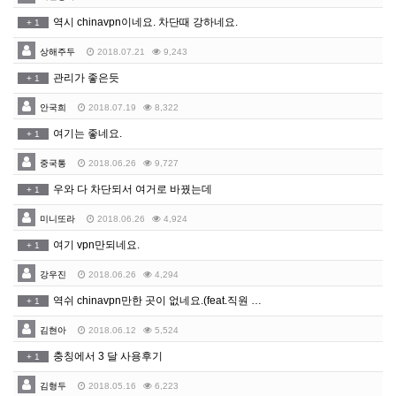
역시 chinavpn이네요. 차단때 강하네요.
+
1
상해주두
2018.07.21
9,243
관리가 좋은듯
+
1
안국희
2018.07.19
8,322
여기는 좋네요.
+
1
중국통
2018.06.26
9,727
우와 다 차단되서 여거로 바꿨는데
+
1
미니또라
2018.06.26
4,924
여기 vpn만되네요.
+
1
강우진
2018.06.26
4,294
역쉬 chinavpn만한 곳이 없네요.(feat.직원 …
+
1
김현아
2018.06.12
5,524
충칭에서 3 달 사용후기
+
1
김형두
2018.05.16
6,223