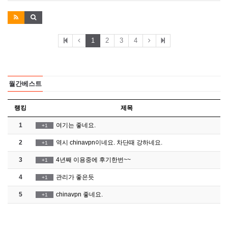
1
2
3
4
월간베스트
랭킹
제목
1
여기는 좋네요.
+1
2
역시 chinavpn이네요. 차단때 강하네요.
+1
3
4년째 이용중에 후기한번~~
+1
4
관리가 좋은듯
+1
5
chinavpn 좋네요.
+1