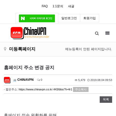
FAQ
1:1문의
새글
일반로그인
회원가입
Toggl
navig
미등록페이지
메뉴등록이 안된 페이지입니다.
홈페이지 주소 변경 공지
CHINAVPN
0
5,479
2019.08.04 09:53
- 짧은주소:
https://www.chinavpn.co.kr:443/bbs/?t=4r1
주소복사
목록
홈페이지 접속 원활화를 위해