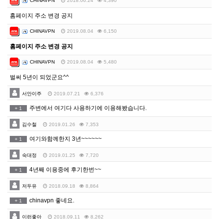
CHINAVPN
2018.06.24
4,390
홈페이지 주소 변경 공지
CHINAVPN
2019.08.04
6,150
홈페이지 주소 변경 공지
CHINAVPN
2019.08.04
5,480
벌써 5년이 되었군요^^
서안이주
2019.07.21
6,376
주변에서 여기다 사용하기에 이용해봤습니다.
+
1
김수철
2019.01.26
7,353
여기와함께한지 3년~~~~~~
+
1
숙대정
2019.01.25
7,720
4년째 이용중에 후기한번~~
+
1
저두유
2018.09.18
8,864
chinavpn 좋네요.
+
1
이런좋아
2018.09.11
8,262