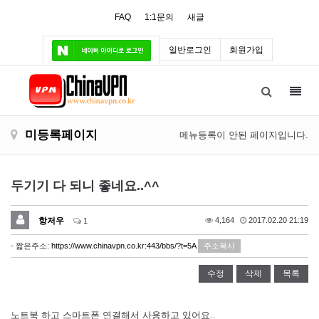
FAQ
1:1문의
새글
일반로그인
회원가입
Toggl
navig
미등록페이지
메뉴등록이 안된 페이지입니다.
두기기 다 되니 좋네요..^^
항저우
4,164
2017.02.20 21:19
1
- 짧은주소:
https://www.chinavpn.co.kr:443/bbs/?t=5A
주소복사
수정
삭제
목록
노트북 하고 스마트폰 연결해서 사용하고 있어요..