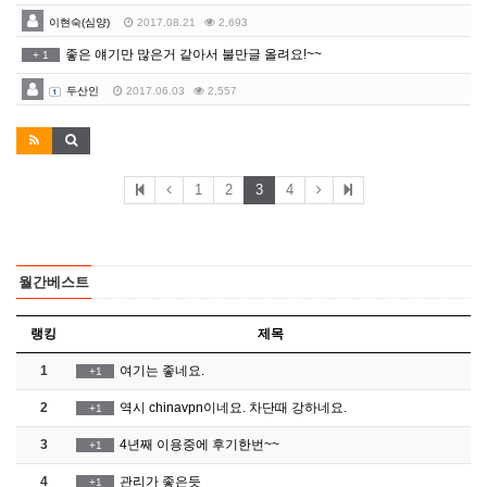
이현숙(심양)
2017.08.21
2,693
좋은 얘기만 많은거 같아서 불만글 올려요!~~
+
1
두산인
2017.06.03
2,557
1
2
3
4
월간베스트
랭킹
제목
1
여기는 좋네요.
+1
2
역시 chinavpn이네요. 차단때 강하네요.
+1
3
4년째 이용중에 후기한번~~
+1
4
관리가 좋은듯
+1