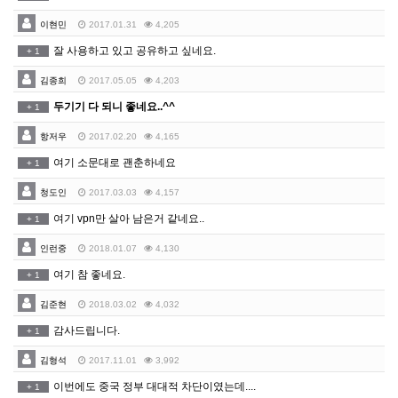
이현민
2017.01.31
4,205
잘 사용하고 있고 공유하고 싶네요.
+
1
김종희
2017.05.05
4,203
두기기 다 되니 좋네요..^^
+
1
항저우
2017.02.20
4,165
여기 소문대로 괜춘하네요
+
1
청도인
2017.03.03
4,157
여기 vpn만 살아 남은거 같네요..
+
1
인런중
2018.01.07
4,130
여기 참 좋네요.
+
1
김준현
2018.03.02
4,032
감사드립니다.
+
1
김형석
2017.11.01
3,992
이번에도 중국 정부 대대적 차단이였는데....
+
1