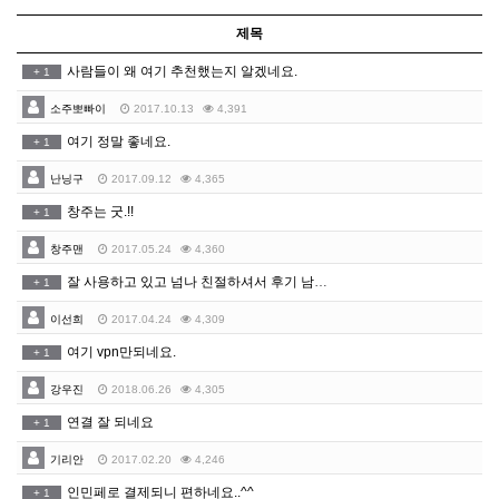
제목
사람들이 왜 여기 추천했는지 알겠네요.
+
1
소주뽀빠이
2017.10.13
4,391
여기 정말 좋네요.
+
1
난닝구
2017.09.12
4,365
창주는 굿.!!
+
1
창주맨
2017.05.24
4,360
잘 사용하고 있고 넘나 친절하셔서 후기 남겨요.. ^^
+
1
이선희
2017.04.24
4,309
여기 vpn만되네요.
+
1
강우진
2018.06.26
4,305
연결 잘 되네요
+
1
기리안
2017.02.20
4,246
인민페로 결제되니 편하네요..^^
+
1