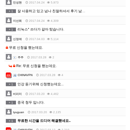
민성현
2017.04.24
5,973
잘 사용하고 있고 넘나 친절하셔서 후기 남겨요.. ^^
+
1
이선희
2017.04.24
4,309
리눅스* 쓰다가 갈아 탔습니다.
+
1
신정애
2017.04.03
5,114
무료 신청을 했는데요.
주주
2017.03.28
2
Re: 무료 신청을 했는데요.
CHINAVPN
2017.03.28
4
인강 듣기위해 신청했는데요...
+
1
비리미
2017.03.20
4,462
중국 청두 입니다.
+
1
tyuguan
2017.03.20
2,135
무료한 시간을 드디어 해결했네요..
+
1
CHINAVPN
2017.03.12
2,210