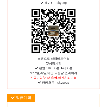
웨이신 : skypep
스캔으로 상담바로연결
상담시간
평일 : 9시30분~6시30분
토요일,휴일,야간 다음날 인계처리
신규가입/연장 휴일,야간처리가능
카카오톡 : skypepp
입금계좌