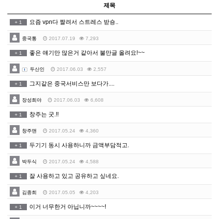
제목
요즘 vpn다 짤려서 스트레스 받숑..
+
1
중국통
2017.07.19
7,293
좋은 얘기만 많은거 같아서 불만글 올려요!~~
+
1
두산인
2017.06.03
2,557
그지같은 중국서비스만 보다가....
+
1
장성희야
2017.06.03
6,608
창주는 굿.!!
+
1
창주맨
2017.05.24
4,360
두기기 동시 사용하니까 금액부담적고.
+
1
박두식
2017.05.24
4,588
잘 사용하고 있고 공유하고 싶네요.
+
1
김종희
2017.05.05
4,203
이거 너무한거 아닙니까~~~~!
+
1