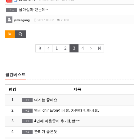
설마설마 했는데~
+
1
jamesgang
2017.03.06
2,136
1
2
3
4
월간베스트
랭킹
제목
1
여기는 좋네요.
+1
2
역시 chinavpn이네요. 차단때 강하네요.
+1
3
4년째 이용중에 후기한번~~
+1
4
관리가 좋은듯
+1