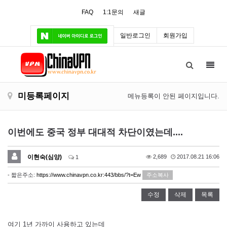
FAQ
1:1문의
새글
일반로그인
회원가입
Toggl
navig
미등록페이지
메뉴등록이 안된 페이지입니다.
이번에도 중국 정부 대대적 차단이였는데....
이현숙(심양)
2,689
2017.08.21 16:06
1
- 짧은주소:
https://www.chinavpn.co.kr:443/bbs/?t=Ew
주소복사
수정
삭제
목록
여기 1년 가까이 사용하고 있는데