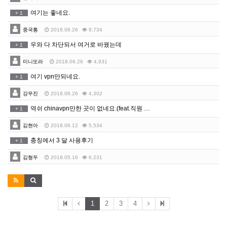
여기는 좋네요.
+
1
중국통
2018.06.26
9,734
우와 다 차단되서 여거로 바꿨는데
+
1
미니또라
2018.06.26
4,931
여기 vpn만되네요.
+
1
강우진
2018.06.26
4,302
역쉬 chinavpn만한 곳이 없네요.(feat.직원 …
+
1
김현아
2018.06.12
5,534
충칭에서 3 달 사용후기
+
1
김형두
2018.05.16
6,231
1
2
3
4