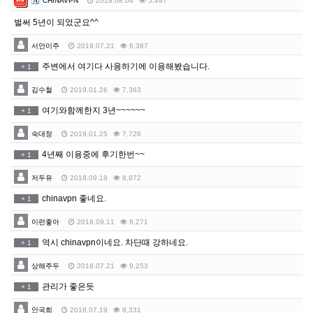
CHINAVPN
2019.08.04
5,497
벌써 5년이 되었군요^^
서안이주
2019.07.21
6,387
주변에서 여기다 사용하기에 이용해봤습니다.
+
1
김수철
2019.01.26
7,363
여기와함께한지 3년~~~~~~
+
1
숙대정
2019.01.25
7,728
4년째 이용중에 후기한번~~
+
1
저두유
2018.09.18
8,872
chinavpn 좋네요.
+
1
이런좋아
2018.09.11
8,271
역시 chinavpn이네요. 차단때 강하네요.
+
1
상해주두
2018.07.21
9,253
관리가 좋은듯
+
1
안국희
2018.07.19
8,331